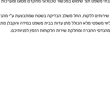
בתי משפט תוך שימוש במכשור טכנולוגי מתקדם מסוגו ומערכות צ
רותים ללקוח, החל משלב הבדיקה בשטח שמתבצעת ע"י מהנדסים 
לליווי משפטי מלא הכולל מתן עדות בבית משפט במידה והקבלן מת
י מהנדסי החברה ומחלקת שירות הלקוחות הזמין לפניותיכם.
גם שירותי בדק בית?
איכות המהנדסים – ניסיון ממוצע של 10 שני
 בכל תחומי
החוזקה הגדולה של חברת אגם הינה המהנ
איכות תיקון
מהנדסי בניין בעלי ניסיון מוכח בביקורת 