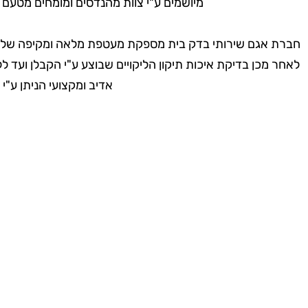
מיושמים ע"י צוות מהנדסים ומומחים מטעם 
חברת אגם שירותי בדק בית מספקת מעטפת מלאה ומקיפה של שי
לאחר מכן בדיקת איכות תיקון הליקויים שבוצע ע"י הקבלן ועד 
אדיב ומקצועי הניתן ע"
למה א
מעטפת מלאה כולל ליווי משפטי
אגם שרותי בדק בית מעניקה ללקוח את הפתרון המקיף ביותר
ליקויי הבנייה. החל מהבדיקה הראשונה בנכס, ממשיך בבדיקת 