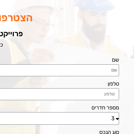
הצטרפות
פרוייקט: HIGH GROUP ליאם נ
כתובת
שם
טלפון
מספר חדרים
סוג הנכס