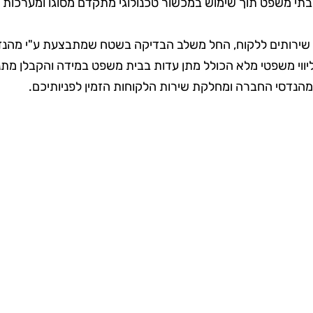
בתי משפט תוך שימוש במכשור טכנולוגי מתקדם מסוגו ומערכות צ
רותים ללקוח, החל משלב הבדיקה בשטח שמתבצעת ע"י מהנדסים 
לליווי משפטי מלא הכולל מתן עדות בבית משפט במידה והקבלן מת
י מהנדסי החברה ומחלקת שירות הלקוחות הזמין לפניותיכם.
גם שירותי בדק בית?
איכות המהנדסים – ניסיון ממוצע של 10 שני
 בכל תחומי
החוזקה הגדולה של חברת אגם הינה המהנ
איכות תיקון
מהנדסי בניין בעלי ניסיון מוכח בביקורת 