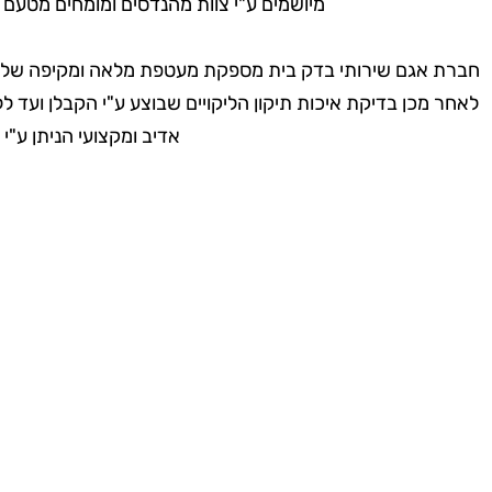
מיושמים ע"י צוות מהנדסים ומומחים מטעם 
חברת אגם שירותי בדק בית מספקת מעטפת מלאה ומקיפה של שי
לאחר מכן בדיקת איכות תיקון הליקויים שבוצע ע"י הקבלן ועד 
אדיב ומקצועי הניתן ע"
למה א
מעטפת מלאה כולל ליווי משפטי
אגם שרותי בדק בית מעניקה ללקוח את הפתרון המקיף ביותר
ליקויי הבנייה. החל מהבדיקה הראשונה בנכס, ממשיך בבדיקת 