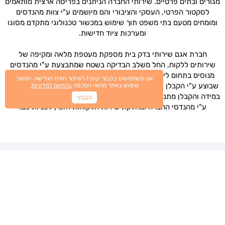
מגורים ובתים פרטיים. שירותי החברה הניתנים בפריסה ארצית מותאמים
לסקטור הפרטי, העסקי והציבורי והם מיושמים ע"י צוות מהנדסים
ומומחים מטעם בתי משפט תוך שימוש במכשור טכנולוגי מתקדם מסוגו
ומערכות ציוד חדישות.
חברת אגם שירותי בדק בית מספקת מעטפת מלאה ומקיפה של
שירותים ללקוח, החל משלב הבדיקה בשטח שמתבצעת ע"י מהנדסים
מנוסים בתחום ליקויי הבנייה, לאחר מכן בדיקת איכות תיקון הליקויים
אנו משתמשים בקבצי קוקיז לשיפור חווית הגלישה. המשך
שבוצע ע"י הקבלן ועד לליווי משפטי מלא הכולל מתן עדות בבית משפט
שימוש באתר מהווה הסכמה
בהתאם למדיניות
.
במידה והקבלן מתנער מאחריות. כל זאת תוך שירות אדיב ומקצועי הניתן
הבנתי
ע"י מהנדסי החברה ומחלקת שירות הלקוחות הזמין לפניותיכם.
למה אגם שירותי בדק בית?