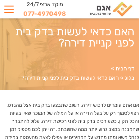
מוקד ארצי 24/7
077-4970498
האם כדאי לעשות בדק בית
לפני קניית דירה?
דף הבית
»
בלוג
»
האם כדאי לעשות בדק בית לפני קניית דירה?
אם אתם עומדים לרכוש דירה, חשוב שתבצעו בדק בית אצל מהנדס.
רצוי לסמוך רק על בעל הדירה או על המילה של המוכר שאין בעיות
והכל תקין. כשעורכים בדק בית לפני רכישת דירה, עלול להתברר
שהמבנה במצב גרוע יותר ממה שחשבתם. זה ייתן לכם מספיק זמן
לנהל משא ומתן מחדש על המחירים או אפילו לצאת מהעסקה במידת