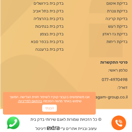
בדיקת איטום
בדק בית בירושלים
בדיקת צנרת
בדק בית בתל אביב
בדיקת קרינה
בדק בית בהרצליה
בדיקת רעש
בדק בית בנתיבות
בדיקת גז ראדון
בדק בית בצפון
בדיקת ריחות
בדק בית בכפר סבא
בדק בית ברעננה
פרטי התקשרות
טלפון ראשי:
077-4970498
דוא״ל:
office@agam-group.co.il
אנו משתמשים בקבצי קוקיז לשיפור חווית הגלישה. המשך
שימוש באתר מהווה הסכמה
בהתאם למדיניות
.
הבנתי
© כל הזכויות שמורות לאגם שירותי בדק בית
עיצוב ובניית אתרים ע״י
דיגיטל