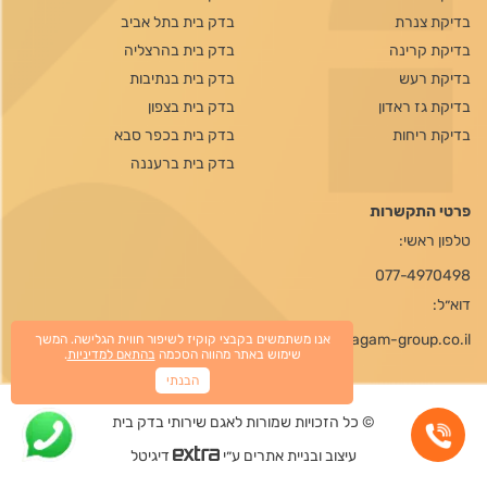
בדיקת צנרת
בדק בית בתל אביב
בדיקת קרינה
בדק בית בהרצליה
בדיקת רעש
בדק בית בנתיבות
בדיקת גז ראדון
בדק בית בצפון
בדיקת ריחות
בדק בית בכפר סבא
בדק בית ברעננה
פרטי התקשרות
טלפון ראשי:
077-4970498
דוא״ל:
office@agam-group.co.il
אנו משתמשים בקבצי קוקיז לשיפור חווית הגלישה. המשך
שימוש באתר מהווה הסכמה
בהתאם למדיניות
.
הבנתי
© כל הזכויות שמורות לאגם שירותי בדק בית
עיצוב ובניית אתרים ע״י
דיגיטל